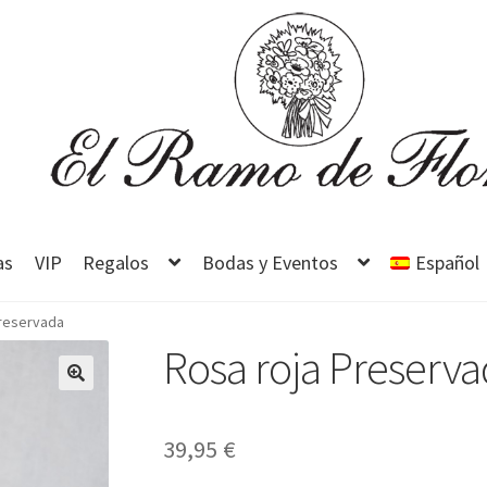
as
VIP
Regalos
Bodas y Eventos
Español
Preservada
Rosa roja Preserv
39,95
€