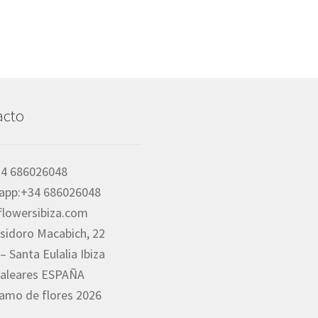
acto
34 686026048
app:+34 686026048
flowersibiza.com
 Isidoro Macabich, 22
– Santa Eulalia Ibiza
Baleares ESPAÑA
amo de flores 2026