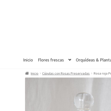
Ir
Ir
a
al
la
contenido
navegación
Inicio
Flores frescas
Orquídeas & Plant
Inicio
Cúpulas con Rosas Preservadas
Rosa roja 