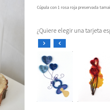
Cúpula con 1 rosa roja preservada tam
¿Quiere elegir una tarjeta es
carrito
carrito
carrito
Añadir al
Añadir al
Añadir al
0
€
4,50
€
4,50
€
rjeta Mini PM010
Tarjeta Mini PM009
Tarjeta Mini PM006