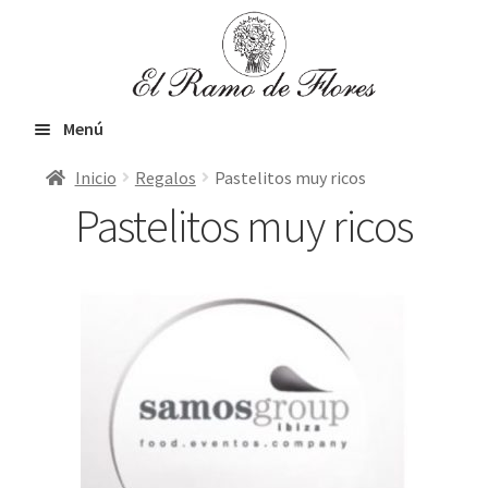
Ir
Ir
a
al
la
contenido
navegación
Menú
Inicio
Regalos
Pastelitos muy ricos
Inicio
Pastelitos muy ricos
Expandir
Flores frescas
el
menú
Orquídeas & Plantas
hijo
VIP