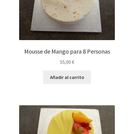
menú
Expandir
Español
hijo
el
menú
hijo
Mousse de Mango para 8 Personas
55,00
€
Añadir al carrito