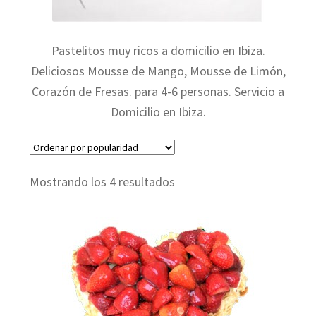
Expandir
Regalos
Pastelitos muy ricos a domicilio en Ibiza.
el
Deliciosos Mousse de Mango, Mousse de Limón,
menú
Corazón de Fresas. para 4-6 personas. Servicio a
Cúpulas con Rosas
Domicilio en Ibiza.
hijo
Preservadas
Ordenado
Mostrando los 4 resultados
Cestas de fruta
por
popularidad
Globos de Helio
Pastelitos muy ricos