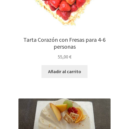
Bombones
Tarta Corazón con Fresas para 4-6
Peluches
personas
55,00
€
Tarjetas
Añadir al carrito
Alcohol
Expandir
Bodas y Eventos
el