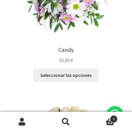
Candy
55,00
€
Seleccionar las opciones
0
Buscar
Buscar