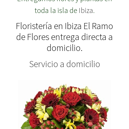
toda la isla de
Ibiza
.
Expandir
Regalos
Floristería en Ibiza El Ramo
el
de Flores entrega directa a
menú
Expandir
Bodas y Eventos
domicilio.
hijo
el
menú
Servicio a domicilio
Expandir
Español
hijo
el
menú
hijo