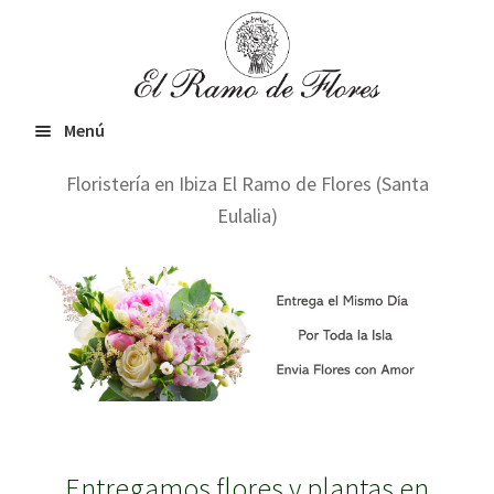
Ir
Ir
a
al
la
contenido
navegación
Menú
Floristería en Ibiza El Ramo de Flores (Santa
Inicio
Eulalia)
Expandir
Flores frescas
el
menú
Orquídeas & Plantas
hijo
VIP
Entregamos flores y plantas en