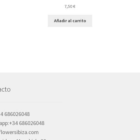
7,50
€
Añadir al carrito
acto
34 686026048
app:+34 686026048
flowersibiza.com