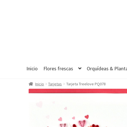
Ir
Ir
a
al
la
contenido
navegación
Inicio
Flores frescas
Orquídeas & Plant
Inicio
Tarjetas
Tarjeta Treelove PQ078