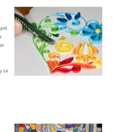
pel.
a
ar
s
y se