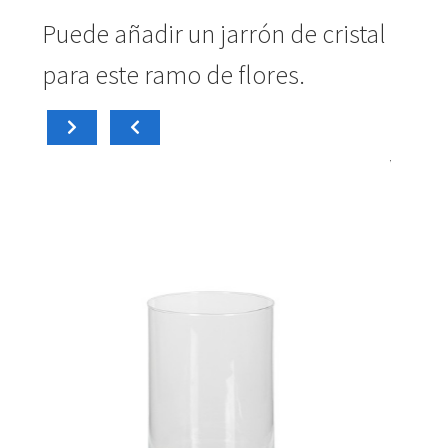
Puede añadir un jarrón de cristal
para este ramo de flores.
carrito
Añadir al
15,0
15,00
€
Cilíndrico
Di