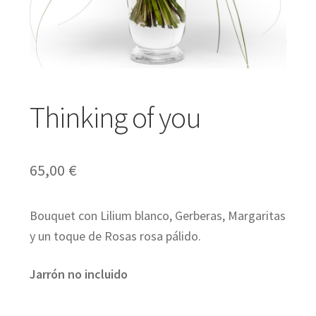
Expandir
Regalos
el
menú
Expandir
Bodas y Eventos
Thinking of you
hijo
el
menú
Expandir
Español
65,00
€
hijo
el
menú
Bouquet con Lilium blanco, Gerberas, Margaritas
hijo
y un toque de Rosas rosa pálido.
Jarrón no incluido