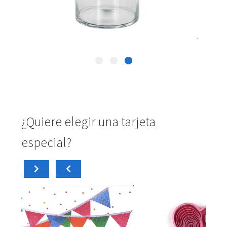
¿Quiere elegir una tarjeta
especial?
carrito
c
Añadir al
Aña
4,50
€