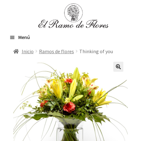
Ir
Ir
a
al
la
contenido
navegación
Menú
Inicio
Ramos de flores
Thinking of you
Inicio
Expandir
Flores frescas
el
menú
Orquídeas & Plantas
hijo
VIP