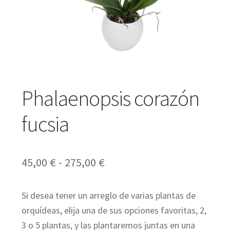
Expandir
Regalos
el
menú
Expandir
Bodas y Eventos
hijo
el
Phalaenopsis corazón
menú
Expandir
fucsia
Español
hijo
el
menú
Rango
45,00
€
-
275,00
€
hijo
de
Si desea tener un arreglo de varias plantas de
precios:
orquídeas, elija una de sus opciones favoritas, 2,
desde
3 o 5 plantas, y las plantaremos juntas en una