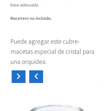
45,00 €
base adecuada.
hasta
Macetero no incluido.
275,00 €
Puede agregar este cubre-
macetas especial de cristal para
una orquídea.
carrito
Añadir al
10,00
€
10,0