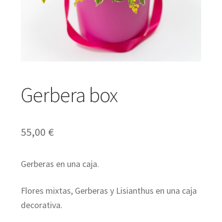
Expandir
Regalos
el
menú
Expandir
Bodas y Eventos
hijo
el
Gerbera box
menú
Expandir
Español
hijo
el
55,00
€
menú
hijo
Gerberas en una caja.
Flores mixtas, Gerberas y Lisianthus en una caja
decorativa.