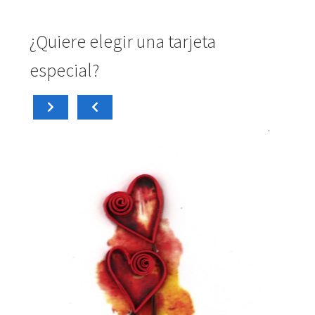
¿Quiere elegir una tarjeta
especial?
carrito
Añadir al
4,50
€
4,50
€
Tarjeta Mini PM006
Tar