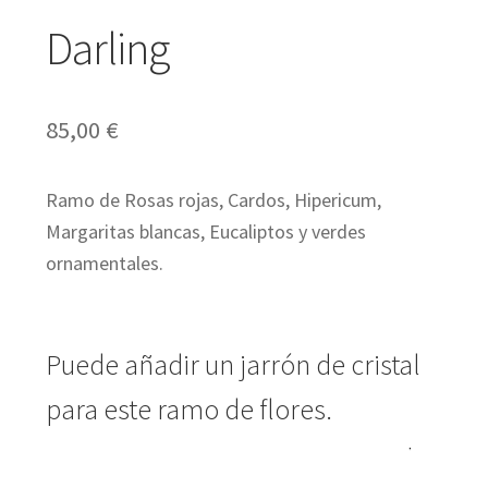
Darling
Expandir
Regalos
el
85,00
€
menú
Expandir
Bodas y Eventos
hijo
el
Ramo de Rosas rojas, Cardos, Hipericum,
menú
Margaritas blancas, Eucaliptos y verdes
Expandir
Español
ornamentales.
hijo
el
menú
hijo
Puede añadir un jarrón de cristal
para este ramo de flores.
carrito
Añadir al