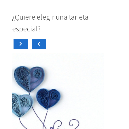
¿Quiere elegir una tarjeta
especial?
carrito
Añadir al
4,50
€
4,50
€
Tarjeta Mini PM009
Tarje