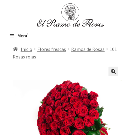
Ir
Ir
a
al
la
contenido
navegación
Menú
Inicio
Flores frescas
Ramos de Rosas
101
Inicio
Rosas rojas
Expandir
Flores frescas
el
menú
Orquídeas & Plantas
hijo
VIP