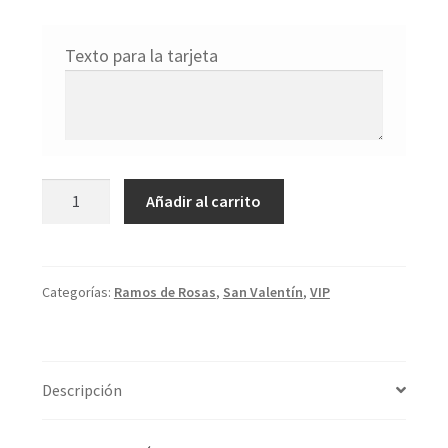
Texto para la tarjeta
101
Añadir al carrito
Rosas
rojas
cantidad
Categorías:
Ramos de Rosas
,
San Valentín
,
VIP
Descripción