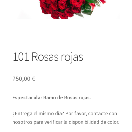
Expandir
Regalos
el
menú
Expandir
Bodas y Eventos
hijo
el
101 Rosas rojas
menú
Expandir
Español
hijo
el
750,00
€
menú
hijo
Espectacular Ramo de Rosas rojas.
¿Entrega el mismo día? Por favor, contacte con
nosotros para verificar la disponibilidad de color.