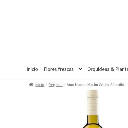
Ir
Ir
a
al
la
contenido
navegación
Inicio
Flores frescas
Orquídeas & Plant
Inicio
Regalos
Vino blanco Martin Codax Albariño