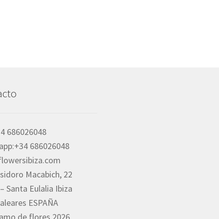
acto
34 686026048
app:+34 686026048
flowersibiza.com
 Isidoro Macabich, 22
– Santa Eulalia Ibiza
Baleares ESPAÑA
amo de flores 2026