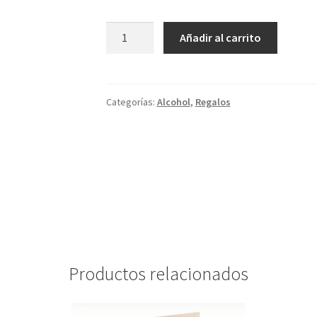
Vino
Añadir al carrito
blanco
Martin
Codax
Categorías:
Alcohol
,
Regalos
Albariño
cantidad
Productos relacionados