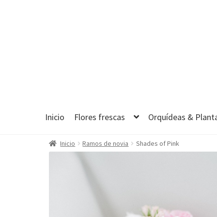
Ir
Ir
a
al
la
contenido
navegación
Inicio
Flores frescas
Orquídeas & Plant
Inicio
Ramos de novia
Shades of Pink