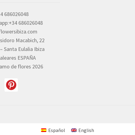
34 686026048
app:+34 686026048
flowersibiza.com
 Isidoro Macabich, 22
– Santa Eulalia Ibiza
Baleares ESPAÑA
amo de flores 2026
Español
English