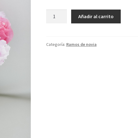
Shades
Añadir al carrito
of
Pink
cantidad
Categoría:
Ramos de novia