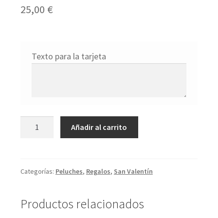
25,00
€
Texto para la tarjeta
Oso
Añadir al carrito
Marrón
Corazón
30cm.
Categorías:
Peluches
,
Regalos
,
San Valentín
cantidad
Productos relacionados