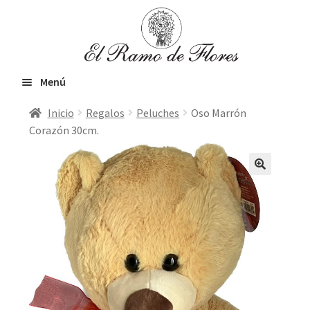
Ir
Ir
a
al
la
contenido
navegación
Menú
Inicio
Regalos
Peluches
Oso Marrón
Inicio
Corazón 30cm.
Expandir
Flores frescas
el
menú
Orquídeas & Plantas
hijo
VIP