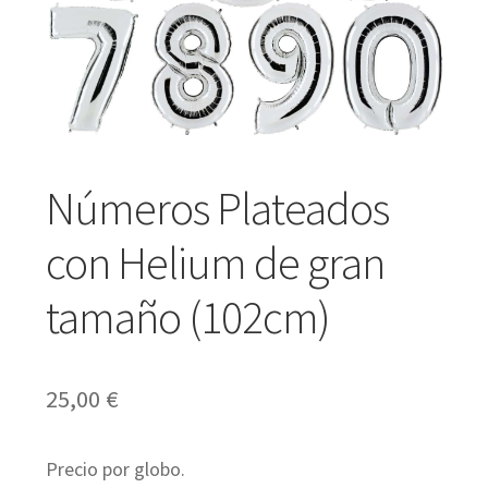
Expandir
Regalos
el
menú
Expandir
Bodas y Eventos
hijo
el
Números Plateados
menú
Expandir
con Helium de gran
Español
hijo
el
tamaño (102cm)
menú
hijo
25,00
€
Precio por globo.