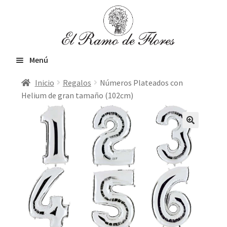
Ir
Ir
a
al
la
contenido
navegación
Menú
Inicio
Regalos
Números Plateados con
Inicio
Helium de gran tamaño (102cm)
Expandir
Flores frescas
el
menú
Orquídeas & Plantas
hijo
VIP