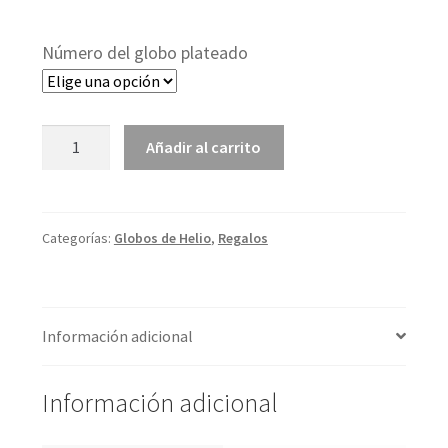
Número del globo plateado
Números
Añadir al carrito
Plateados
con
Helium
Categorías:
Globos de Helio
,
Regalos
de
gran
tamaño
Información adicional
(102cm)
cantidad
Información adicional