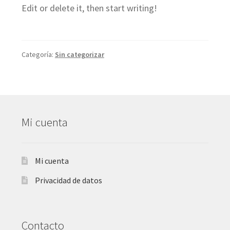
Edit or delete it, then start writing!
Expandir
Regalos
el
Categoría:
Sin categorizar
menú
Expandir
Bodas y Eventos
hijo
el
menú
Expandir
Español
Mi cuenta
hijo
el
menú
Mi cuenta
hijo
Privacidad de datos
Contacto