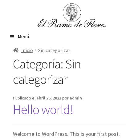
Ir
Ir
a
al
la
contenido
navegación
Menú
Inicio
Sin categorizar
Inicio
Categoría:
Sin
categorizar
Expandir
Flores frescas
el
Publicado el
abril 26, 2021
por
admin
menú
Hello world!
Orquídeas & Plantas
hijo
VIP
Welcome to WordPress. This is your first post.